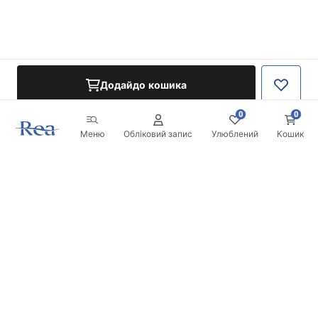
Додайдо кошика
0
0
Меню
Обліковий запис
Улюблений
Кошик
Розсилка
Будьте в курсі новинок та акцій!
Записатись