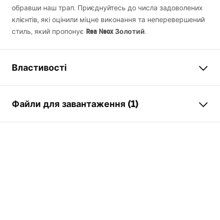
обравши наш трап. Приєднуйтесь до числа задоволених
клієнтів, які оцінили міцне виконання та неперевершений
Rea Neox Золотий
стиль, який пропонує
.
Властивості
Тип зливу
Звичайний
Файли для завантаження (1)
Тип сифона
прямий
Довжина зливу (см)
90
Інструкція з монтажу
Матеріал зливу
Нержавіюча сталь AISI 304
LINEAR-2.pdf
Колір
золотий
Накладка
одностороння для вставки
плитки
Місткість
0,45 л/с
Покриття
Nano Flex