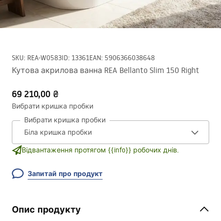
SKU
:
REA-W0583
ID
:
13361
EAN
:
5906366038648
Кутова акрилова ванна REA Bellanto Slim 150 Right
69 210,00 ₴
Вибрати кришка пробки
Вибрати кришка пробки
Відвантаження протягом {{info}} робочих днів.
Запитай про продукт
Опис продукту