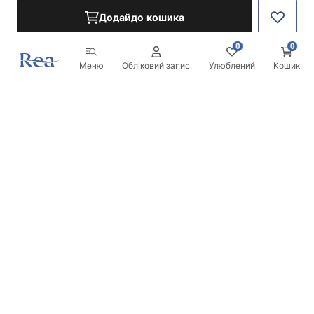
Додайдо кошика
0
0
Меню
Обліковий запис
Улюблений
Кошик
Розсилка
Будьте в курсі новинок та акцій!
Записатись
Вводячи та підтверджуючи свої дані, ви погоджуєтесь на
отримання розсилки згідно з умовами, зазначеними в
Правилах.