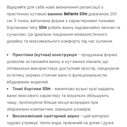
Відкрийте для себе нове визначення релаксації з
ванною Bellanto Slim
пристінною кутовою
довжиною 150
см. Її тонка, витончена форма з характерними тонкими
Slim
бортиками типу
робить ванну надзвичайно легкою та
сучасною. Це ідеальне поєднання мінімалістичного
дизайну та максимального комфорту під час купання.
Пристінна (кутова) конструкція
– продумана форма
дозволяє встановити ванну в кут ванної кімнати, що
оптимально використовує доступний простір, поєднуючи
естетику окремо стоячих ванн із функціональністю
вбудованих моделей.
Тонкі бортики Slim
– винятково вузькі краї надають
ванні люксового характеру та візуально збільшують
чашу, пропонуючи більше місця всередині при
збереженні компактних зовнішніх розмірів.
Високоякісний санітарний акрил
– цей матеріал
чудово утримує тепло води, приємний на дотик і дуже