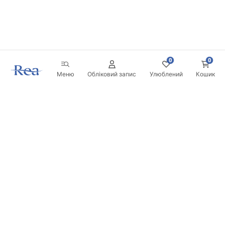
0
0
Меню
Обліковий запис
Улюблений
Кошик
Розсилка
Будьте в курсі новинок та акцій!
Записатись
Вводячи та підтверджуючи свої дані, ви погоджуєтесь на