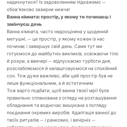
надихнутися? Із задоволенням підкажемо —
обов’язково зазирни нижче!
Ванна кімната: простір, у якому ти починаєш і
закінчуєш день
Ванна кімната, часто недооцінена у щоденній
метушні, — це простір, у якому кожен із нас
починає і завершує свій день. Саме тут ми
готуємося до майбутніх викликів, освіжаючи тіло
й розум, а ввечері — відпускаємо турботи дня,
розслабляємося й налаштовуємося на спокійний
сон. Тож дуже важливо, аби цей простір був не
лише функціональним, а й естетичним.
Тож варто подбати, щоб ванна твоєї мрії була
правильно спланована з огляду на розташування
обладнання та водночас вишукана з погляду
поєднання окремих виробів. Адаптація ванної до
твоїх ритуалів — і ранкових, і вечірніх —