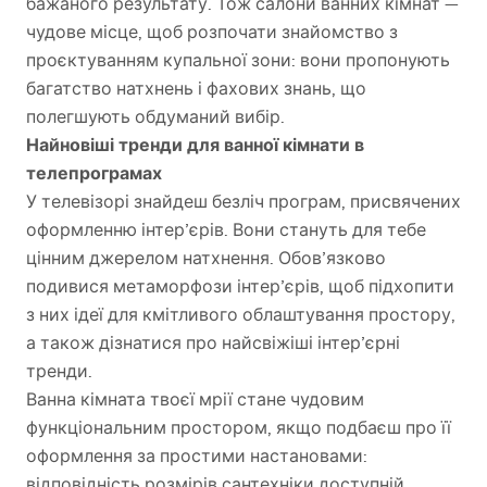
бажаного результату. Тож салони ванних кімнат —
чудове місце, щоб розпочати знайомство з
проєктуванням купальної зони: вони пропонують
багатство натхнень і фахових знань, що
полегшують обдуманий вибір.
Найновіші тренди для ванної кімнати в
телепрограмах
У телевізорі знайдеш безліч програм, присвячених
оформленню інтер’єрів. Вони стануть для тебе
цінним джерелом натхнення. Обов’язково
подивися метаморфози інтер’єрів, щоб підхопити
з них ідеї для кмітливого облаштування простору,
а також дізнатися про найсвіжіші інтер’єрні
тренди.
Ванна кімната твоєї мрії стане чудовим
функціональним простором, якщо подбаєш про її
оформлення за простими настановами:
відповідність розмірів сантехніки доступній