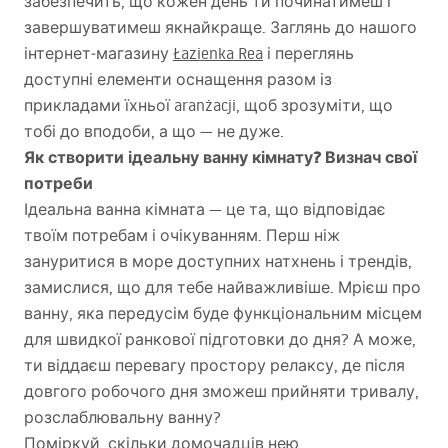
забезпечить, що кожен день ти починатимеш і
завершуватимеш якнайкраще. Заглянь до нашого
інтернет‑магазину
Łazienka Rea
і переглянь
доступні елементи оснащення разом із
прикладами їхньої aranżacji, щоб зрозуміти, що
тобі до вподоби, а що — не дуже.
Як створити ідеальну ванну кімнату? Визнач свої
потреби
Ідеальна ванна кімната — це та, що відповідає
твоїм потребам і очікуванням. Перш ніж
зануритися в море доступних натхнень і трендів,
замислися, що для тебе найважливіше. Мрієш про
ванну, яка передусім буде функціональним місцем
для швидкої ранкової підготовки до дня? А може,
ти віддаєш перевагу простору релаксу, де після
довгого робочого дня зможеш прийняти тривалу,
розслаблювальну ванну?
Поміркуй, скільки домочадців нею