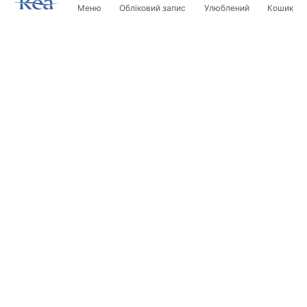
Меню
Обліковий запис
Улюблений
Кошик
Розсилка
Будьте в курсі новинок та акцій!
Записатись
Вводячи та підтверджуючи свої дані, ви погоджуєтесь на
отримання розсилки згідно з умовами, зазначеними в
Правилах.