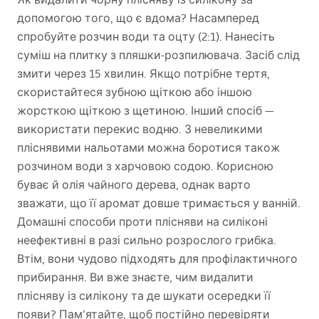
допомогою того, що є вдома? Насамперед
спробуйте розчин води та оцту (2:1). Нанесіть
суміш на плитку з пляшки-розпилювача. Засіб слід
змити через 15 хвилин. Якщо потрібне тертя,
скористайтеся зубною щіткою або іншою
жорсткою щіткою з щетиною. Інший спосіб —
використати перекис водню. З невеликими
пліснявими нальотами можна боротися також
розчином води з харчовою содою. Корисною
буває й олія чайного дерева, однак варто
зважати, що її аромат довше тримається у ванній.
Домашні способи проти плісняви на силіконі
неефективні в разі сильно розрослого грибка.
Втім, вони чудово підходять для профілактичного
прибирання. Ви вже знаєте, чим видалити
плісняву із силікону та де шукати осередки її
появи? Пам’ятайте, щоб постійно перевіряти