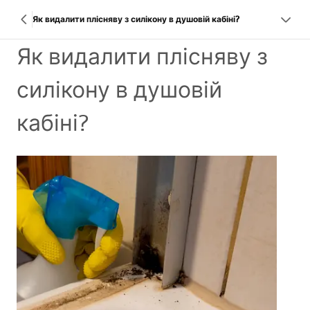
Як видалити плісняву з силікону в душовій кабіні?
Як видалити плісняву з
силікону в душовій
кабіні?