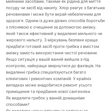
мийними засобами, такими як рідина для миття
посуду чи засіб від накипу. Хлор реагує з багатьма
речовинами і може бути вкрай небезпечним для
здоров’я. Одним із дуже дієвих способів боротьби
з пліснявою є очищення за допомогою аміаку,
який також ефективний у видаленні мильного чи
жирового нальоту. З міркувань безпеки краще
придбати готовий засіб проти грибка з вмістом
аміаку замість використання чистої речовини.
Якщо ситуація у вашій ванній вийшла з-під
контролю, найкраще звернутися до фахівців. На
видаленні грибка спеціалізуються багато
клінінгових і ремонтних компаній. У крайніх
випадках може знадобитися ремонт усього
приміщення та придбання нової сантехніки.
Як видалити грибок у ванній домашніми
способами?
Як видалити чорну плісняву із силікону за