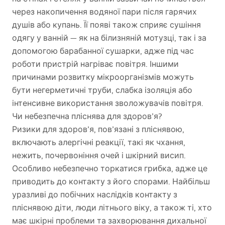
через накопичення водяної пари після гарячих
душів або купань. Її появі також сприяє сушіння
одягу у ванній — як на білизняній мотузці, так і за
допомогою барабанної сушарки, адже під час
роботи пристрій нагріває повітря. Іншими
причинами розвитку мікроорганізмів можуть
бути негерметичні труби, слабка ізоляція або
інтенсивне використання зволожувачів повітря.
Чи небезпечна пліснява для здоров’я?
Ризики для здоров’я, пов’язані з пліснявою,
включають алергічні реакції, такі як чхання,
нежить, почервоніння очей і шкірний висип.
Особливо небезпечно торкатися грибка, адже це
приводить до контакту з його спорами. Найбільш
уразливі до побічних наслідків контакту з
пліснявою діти, люди літнього віку, а також ті, хто
має шкірні проблеми та захворювання дихальної