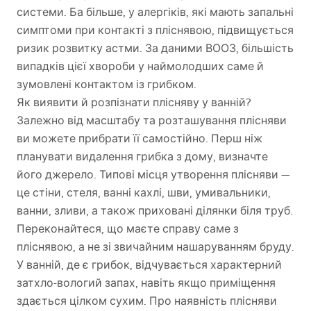
системи. Ба більше, у алергіків, які мають запальні
симптоми при контакті з пліснявою, підвищується
ризик розвитку астми. За даними
ВООЗ
, більшість
випадків цієї хвороби у наймолодших саме й
зумовлені контактом із грибком.
Як виявити й розпізнати плісняву у ванній?
Залежно від масштабу та розташування плісняви
ви можете прибрати її самостійно. Перш ніж
планувати видалення грибка з дому, визначте
його джерело. Типові місця утворення плісняви —
це стіни, стеля, ванні кахлі, шви, умивальники,
ванни, зливи, а також приховані ділянки біля труб.
Переконайтеся, що маєте справу саме з
пліснявою, а не зі звичайним нашаруванням бруду.
У ванній, де є грибок, відчувається характерний
затхло-вологий запах, навіть якщо приміщення
здається цілком сухим. Про наявність плісняви