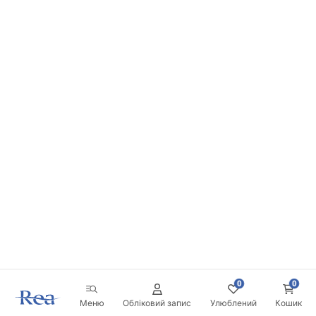
0
0
Меню
Обліковий запис
Улюблений
Кошик