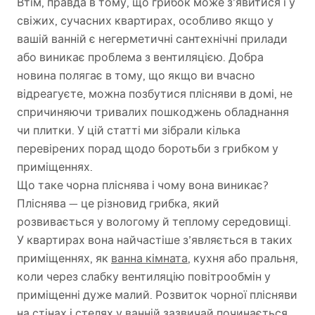
Втім, правда в тому, що грибок може з’явитися і у
свіжих, сучасних квартирах, особливо якщо у
вашій ванній є негерметичні сантехнічні прилади
або виникає проблема з вентиляцією. Добра
новина полягає в тому, що якщо ви вчасно
відреагуєте, можна позбутися плісняви в домі, не
спричиняючи тривалих пошкоджень обладнання
чи плитки. У цій статті ми зібрали кілька
перевірених порад щодо боротьби з грибком у
приміщеннях.
Що таке чорна пліснява і чому вона виникає?
Пліснява — це різновид грибка, який
розвивається у вологому й теплому середовищі.
У квартирах вона найчастіше з’являється в таких
приміщеннях, як
ванна кімната
, кухня або пральня,
коли через слабку вентиляцію повітрообмін у
приміщенні дуже малий. Розвиток чорної плісняви
на стінах і стелях у ванній зазвичай починається