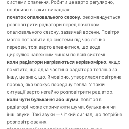
системи опалення. Робити це варто регулярно,
особливо в таких випадках:
початок опалювального сезону
: рекомендується
розповітрити радіатори перед початком
опалювального сезону, зазвичай восени. Повітря
могло потрапити до системи під час літньої
перерви, тож варто впевнитися, що вода
циркулює належним чином по всій системі.
коли радіатори нагріваються нерівномірно
: якщо
помітите, що одна частина радіатора тепліша за
іншу, це знак, що, ймовірно, утворилася повітряна
пробка, яка блокує передачу тепла. У такій
ситуації варто негайно розповітрити радіатор.
коли чути булькання або шуми
: повітря в
радіаторі може спричиняти шуми, булькання чи
інші звуки. Такі звуки — чіткий сигнал, що потрібне
розповітрювання.