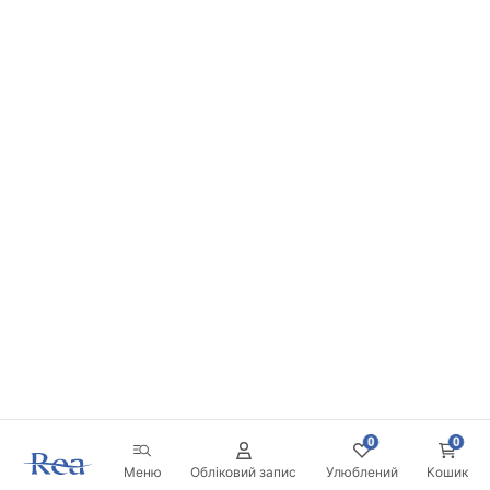
0
0
Меню
Обліковий запис
Улюблений
Кошик