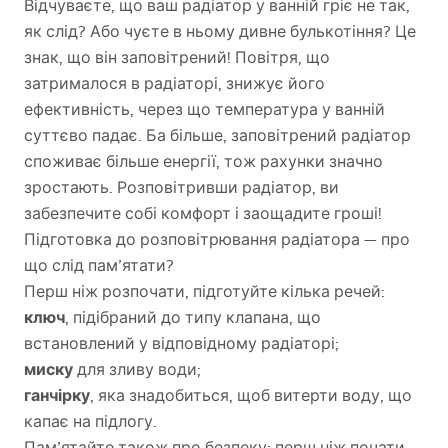
Відчуваєте, що ваш радіатор у ванній гріє не так,
як слід? Або чуєте в ньому дивне булькотіння? Це
знак, що він заповітрений! Повітря, що
затрималося в радіаторі, знижує його
ефективність, через що температура у ванній
суттєво падає. Ба більше, заповітрений радіатор
споживає більше енергії, тож рахунки значно
зростають. Розповітривши радіатор, ви
забезпечите собі комфорт і заощадите гроші!
Підготовка до розповітрювання радіатора — про
що слід пам’ятати?
Перш ніж розпочати, підготуйте кілька речей:
ключ
, підібраний до типу клапана, що
встановлений у відповідному радіаторі;
миску
для зливу води;
ганчірку
, яка знадобиться, щоб витерти воду, що
капає на підлогу.
Пам’ятайте також про безпеку: перш ніж почати,