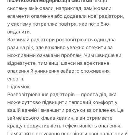
після кожної модернізації системи
: якщо
систему змінювали, наприклад, замінювали
елементи опалення або додавали нові радіатори,
у систему потрапляє повітря, яке потрібно
видалити.
Зазвичай радіатори розповітрюють один-два
рази на рік, але важливо уважно стежити за
можливими ознаками проблем. Чим швидше ви
відреагуєте, тим вищі шанси на ефективне
опалення й уникнення зайвого споживання
енергії.
Підсумок
Розповітрювання радіаторів — проста дія, яка
може суттєво підвищити тепловий комфорт у
вашій ванній і зменшити рахунки за опалення. Це
займе всього кілька хвилин, а ви отримаєте
кращу продуктивність і ефективність опалення.
Пам’ятайте регулярно перевіряти свої радіатори й