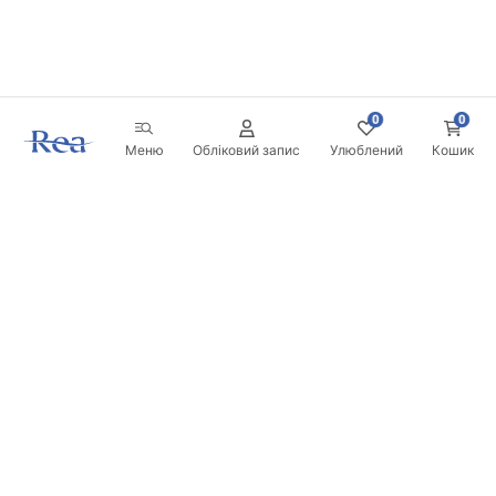
0
0
Меню
Обліковий запис
Улюблений
Кошик
Розсилка
Будьте в курсі новинок та акцій!
Записатись
Вводячи та підтверджуючи свої дані, ви погоджуєтесь на