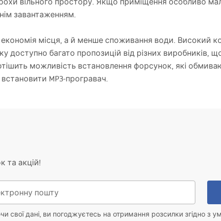
охи вільного простору. Якщо приміщення особливо мал
нім завантаженням.
 економія місця, а й менше споживання води. Високий 
ку доступно багато пропозицій від різних виробників, що
тішить можливість встановлення форсунок, які обмивають
ь встановити MP3-програвач.
к та акцій!
и свої дані, ви погоджуєтесь на отримання розсилки згідно з у