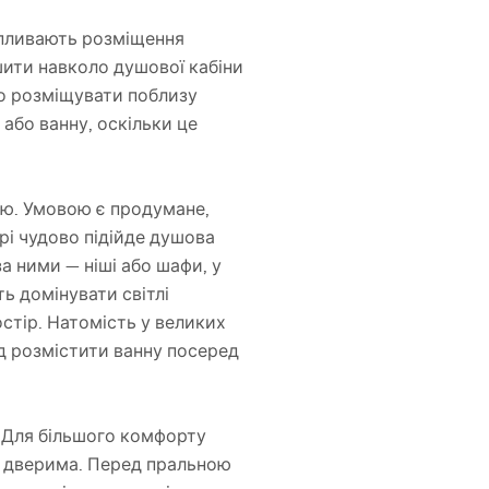
впливають розміщення
шити навколо душової кабіни
о розміщувати поблизу
 або ванну, оскільки це
ею. Умовою є продумане,
рі чудово підійде душова
а ними — ніші або шафи, у
ь домінувати світлі
стір. Натомість у великих
д розмістити ванну посеред
? Для більшого комфорту
и дверима. Перед пральною