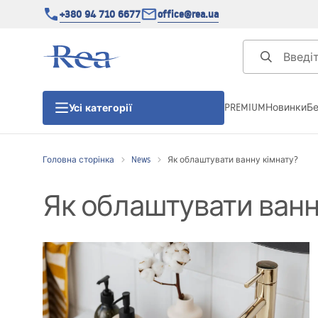
+380 94 710 6677
office@rea.ua
PREMIUM
Новинки
Б
Усі категорії
Головна сторінка
News
Як облаштувати ванну кімнату?
Душові кабіни
Як облаштувати ванн
Душові двері
Душові піддони
Душові лінійні зливи