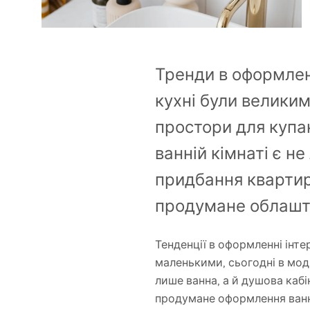
Унітаз і біде
Умивальники
Тренди в оформлен
Ванни та душові шторки
кухні були великим
простори для купан
Змішувачі
ванній кімнаті є не
Душові гарнітури
придбання квартир
продумане облашту
Кухня
Тенденції в оформленні інте
Аксесуари та меблі для
маленькими, сьогодні в моді 
ванної
лише ванна, а й душова кабі
продумане оформлення ванн