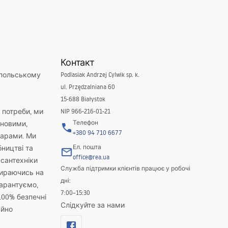
Контакт
 польському
Podlasiak Andrzej Cylwik sp. k.
ul. Przędzalniana 60
15-688 Białystok
і потреби, ми
NIP 966-216-01-21
Телефон
новими,
+380 94 710 6677
варами. Ми
Ел. пошта
бництві та
office@rea.ua
 сантехніки
Служба підтримки клієнтів працює у робочі
пираючись на
дні:
гарантуємо,
7:00–15:30
100% безпечні
Слідкуйте за нами
айно