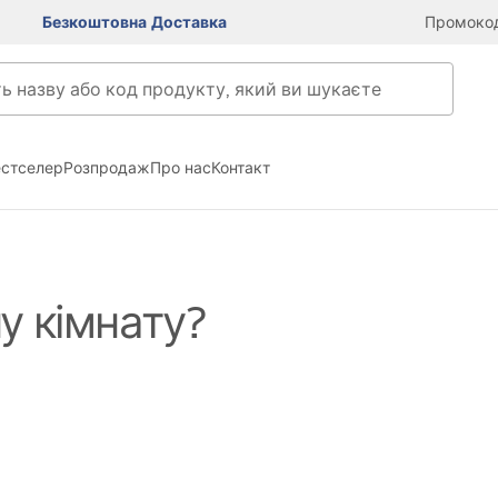
Безкоштовна Доставка
Промокод
естселер
Розпродаж
Про нас
Контакт
у кімнату?