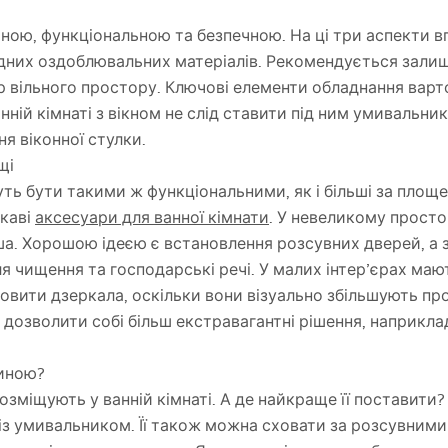
чною, функціональною та безпечною. На ці три аспекти 
ідних оздоблювальних матеріалів. Рекомендується зали
 вільного простору. Ключові елементи обладнання варт
нній кімнаті з вікном не слід ставити під ним умивальник
я віконної стулки.
щі
уть бути такими ж функціональними, як і більші за площ
ікаві
аксесуари для ванної кімнати
. У невеликому просто
ша. Хорошою ідеєю є встановлення розсувних дверей, а з
 чищення та господарські речі. У малих інтер’єрах мают
овити дзеркала, оскільки вони візуально збільшують про
дозволити собі більш екстравагантні рішення, наприкла
иною?
зміщують у ванній кімнаті. А де найкраще її поставити
 із умивальником. Її також можна сховати за розсувним