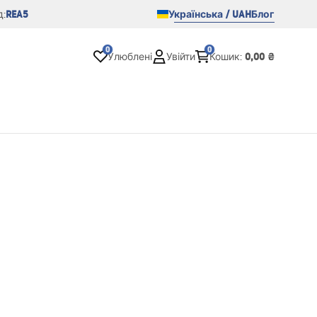
REA5
Українська / UAH
Блог
:
0
0
0,00 ₴
Улюблені
Увійти
Кошик
: