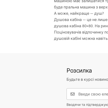
машиною має залишатися тр
буде пральна машина з верх
А може, найкраще — душ?
Душова кабіна — це не лише
душова кабіна 80×80. На рин
Поціновувачів відпочинку по
душовій кабіні можна навіт
Розсилка
Будьте в курсі новино
Вводячи та підтверджуюч