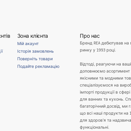
нтів
Зона клієнта
Про нас
Бренд REA дебютував на
Мій акаунт
ринку у 1993 році.
ії
Історія замовлень
Поверніть товари
Відтоді, реагуючи на ваш
Подайте рекламацію
доповнюємо асортимент 
якісними та модними то
спеціалізуємося на виро
імпорті продукції в сфері
для ванних та кухонь. С
багаторічний досвід, ми 
що всі наші продукти на 
для здоров’я та надзвич
функціональні.