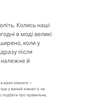
оліть. Колись наші
годні в моді великі
ширено, коли у
ідразу після
а належне й
а ванні кімнати —
іше у ванній кімнаті є не
то подбати про правильне,