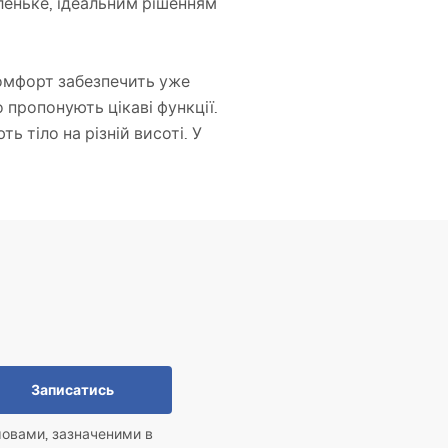
еньке, ідеальним рішенням
комфорт забезпечить уже
 пропонують цікаві функції.
 тіло на різній висоті. У
Записатись
мовами, зазначеними в