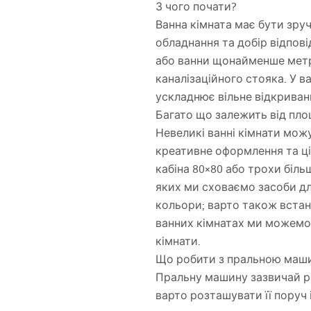
З чого почати?
Ванна кімната має бути зру
обладнання та добір відпов
або ванни щонайменше метр
каналізаційного стояка. У ва
ускладнює вільне відкриванн
Багато що залежить від пло
Невеликі ванні кімнати мож
креативне оформлення та ц
кабіна 80×80 або трохи біль
яких ми сховаємо засоби для
кольори; варто також встан
ванних кімнатах ми можемо 
кімнати.
Що робити з пральною маш
Пральну машину зазвичай ро
варто розташувати її поруч