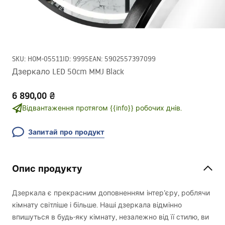
SKU
:
HOM-05511
ID
:
9995
EAN
:
5902557397099
Дзеркало LED 50cm MMJ Black
6 890,00 ₴
Відвантаження протягом {{info}} робочих днів.
Запитай про продукт
Опис продукту
Дзеркала є прекрасним доповненням інтер’єру, роблячи
кімнату світліше і більше. Наші дзеркала відмінно
впишуться в будь-яку кімнату, незалежно від її стилю, ви