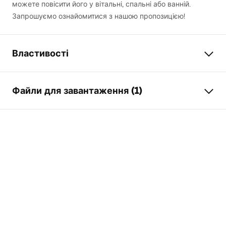
можете повісити його у вітальні, спальні або ванній.
Запрошуємо ознайомитися з нашою пропозицією!
Властивості
Висота
500
мм
Файли для завантаження (1)
Ширина
500
мм
Глибина
20
мм
manual mirror led
LED підсвітка
Так
manual mirror led.pdf
Рама
Так
Колір рами
чорний
Матеріал рами
алюміній
Форма
Кругле
Антизапотівання
Так
Сила
12
W