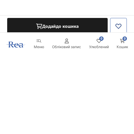
Додайдо кошика
0
0
Меню
Обліковий запис
Улюблений
Кошик
Розсилка
Будьте в курсі новинок та акцій!
Записатись