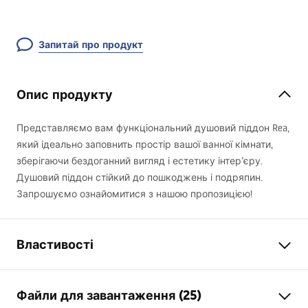
Запитай про продукт
Опис продукту
Представляємо вам функціональний душовий піддон Rea,
який ідеально заповнить простір вашої ванної кімнати,
зберігаючи бездоганний вигляд і естетику інтер’єру.
Душовий піддон стійкий до пошкоджень і подряпин.
Запрошуємо ознайомитися з нашою пропозицією!
Властивості
Колір
Сірий
Файли для завантаження (25)
Матеріал
композит SMC