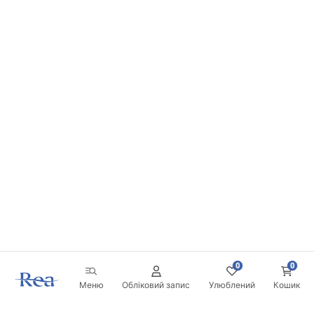
manual - LV.pdf
Installatie instructies
manual - NL.pdf
инструкции за инсталација
manual - ME.pdf
упутства за инсталацију
manual - RS.pdf
instructions d'installation
manual - BE.pdf
0
0
Меню
Обліковий запис
Улюблений
Кошик
Installationsanleitung