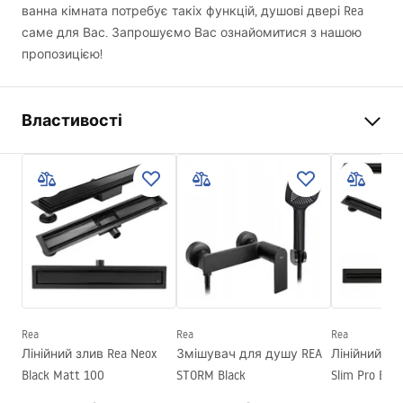
ванна кімната потребує такіх функцій, душові двері Rea
саме для Вас. Запрошуємо Вас ознайомитися з нашою
пропозицією!
Властивості
Спосіб відкриття дверей
Розсувний
Розмір дверей
90
Товщина скла
6 мм
Висота душових дверей
195
см
Матеріал профілів
Алюміній
Матеріал ручок
Сталь
Rea
Rea
Rea
Покриття Easy Clean
Скло дверей - з обох
Лінійний злив Rea Neox
Змішувач для душу REA
Лінійний зл
сторін, скло нерухоме - з
Black Matt 100
STORM Black
Slim Pro Blac
одного боку