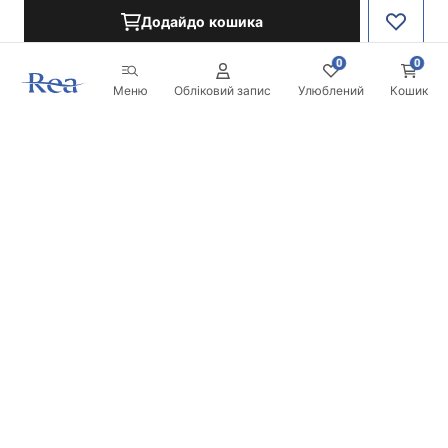
Додайдо кошика
0
0
Меню
Обліковий запис
Улюблений
Кошик
Розсилка
Будьте в курсі новинок та акцій!
Записатись
Вводячи та підтверджуючи свої дані, ви погоджуєтесь на
отримання розсилки згідно з умовами, зазначеними в
Правилах.