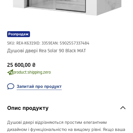
Розпродаж
SKU
:
REA-K6319
ID
:
3359
EAN
:
5902557337484
Душові двері Rea Solar 90 Black MAT
25 600,00 ₴
product:shipping.zero
Запитай про продукт
Опис продукту
Душові двері відрізняються простим елегантним
дизайном і функціональністю на вищому рівні. Якщо ваша