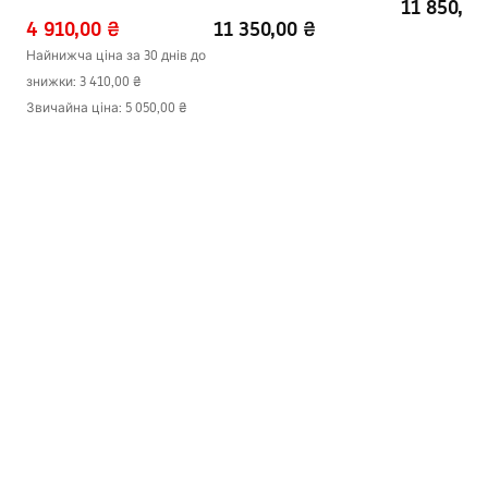
11 850,00
4 910,00 ₴
11 350,00 ₴
Регулювання за
885 - 905 mm
профілями
Найнижча ціна за 30 днів до
знижки:
3 410,00 ₴
Комплект прокладок в
Так
Звичайна ціна
:
5 050,00 ₴
комплекті
Можливість установки без
Так
піддону
Гарантія
24 місяці