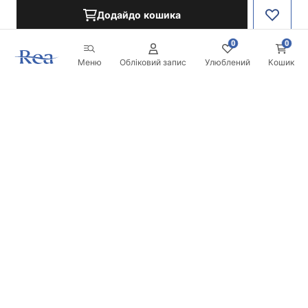
Додайдо кошика
0
0
Меню
Обліковий запис
Улюблений
Кошик
Розсилка
Будьте в курсі новинок та акцій!
Записатись
Вводячи та підтверджуючи свої дані, ви погоджуєтесь на
отримання розсилки згідно з умовами, зазначеними в
Правилах.