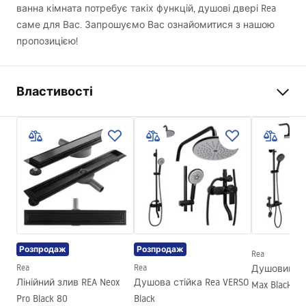
ванна кімната потребує такіх функцій, душові двері Rea
саме для Вас. Запрошуємо Вас ознайомитися з нашою
пропозицією!
Властивості
Спосіб відкриття дверей
Складані
Розмір дверей
90
Напрямок дверей
Універсальний
Товщина скла
4 мм
Висота душових дверей
195
см
Матеріал профілів
Алюміній
Розпродаж
Розпродаж
Rea
Матеріал ручок
Латунь
Rea
Rea
Душовий га
Покриття Easy Clean
Так
Лінійний злив REA Neox
Душова стійка Rea VERSO
Max Black
Pro Black 80
Black
Оздоблення профілів
Чорне