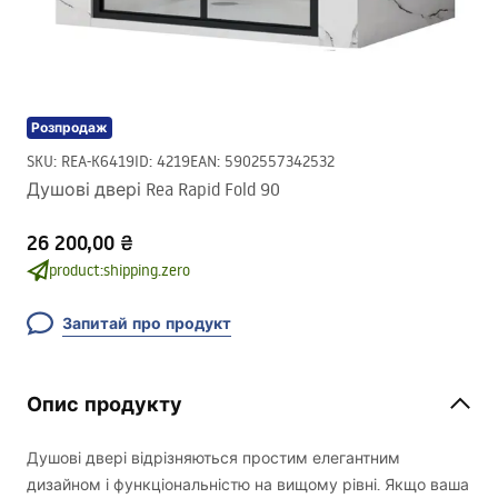
Розпродаж
SKU
:
REA-K6419
ID
:
4219
EAN
:
5902557342532
Душові двері Rea Rapid Fold 90
26 200,00 ₴
product:shipping.zero
Запитай про продукт
Опис продукту
Душові двері відрізняються простим елегантним
дизайном і функціональністю на вищому рівні. Якщо ваша