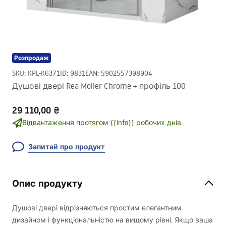
Розпродаж
SKU
:
KPL-K6371
ID
:
9831
EAN
:
5902557398904
Душові двері Rea Molier Chrome + профіль 100
29 110,00 ₴
Відвантаження протягом {{info}} робочих днів.
Запитай про продукт
Опис продукту
Душові двері відрізняються простим елегантним
дизайном і функціональністю на вищому рівні. Якщо ваша