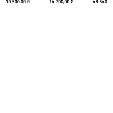
10 500,00 ₴
14 700,00 ₴
43 340,0
Регулювання за
1000-1020
профілями
Комплект прокладок в
Так
комплекті
Можливість установки без
Так
піддону
Гарантія
24 місяці