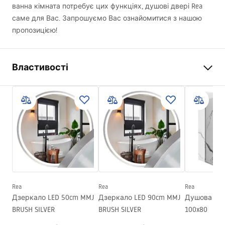
ванна кімната потребує цих функціях, душові двері Rea
саме для Вас. Запрошуємо Вас ознайомитися з нашою
пропозицією!
Властивості
Спосіб відкриття дверей
Складані
Розмір дверей
100
Напрямок дверей
Універсальний
Товщина скла
6 мм
Висота душових дверей
190
см
Матеріал профілів
Алюміній
Rea
Rea
Rea
Матеріал ручок
Латунь
Дзеркало LED 50cm MMJ
Дзеркало LED 90cm MMJ
Душова кабі
Покриття Easy Clean
Так, з обох сторін скла
BRUSH SILVER
BRUSH SILVER
100x80
Оздоблення профілів
Хром