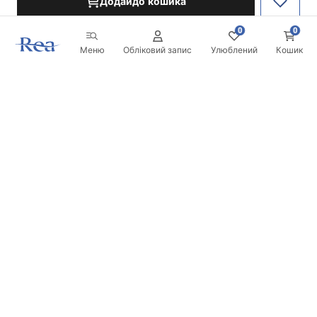
Додайдо кошика
0
0
Меню
Обліковий запис
Улюблений
Кошик
Розсилка
Будьте в курсі новинок та акцій!
Записатись
Вводячи та підтверджуючи свої дані, ви погоджуєтесь на
отримання розсилки згідно з умовами, зазначеними в
Правилах.