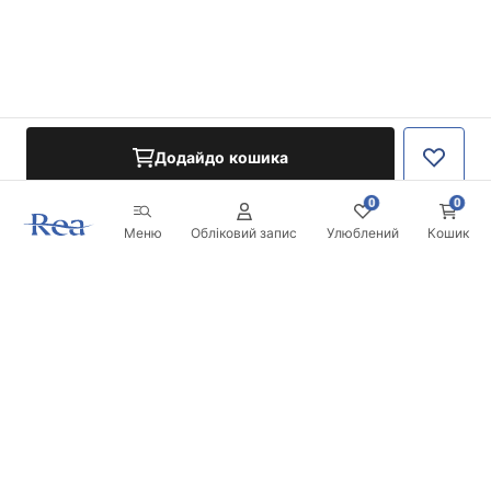
Додайдо кошика
0
0
Меню
Обліковий запис
Улюблений
Кошик
Розсилка
Будьте в курсі новинок та акцій!