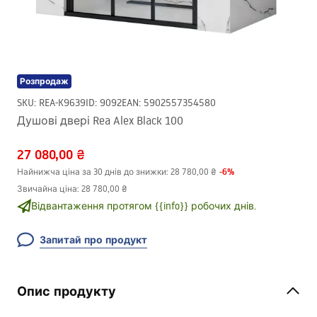
Розпродаж
SKU
:
REA-K9639
ID
:
9092
EAN
:
5902557354580
Душові двері Rea Alex Black 100
27 080,00 ₴
-
6
%
Найнижча ціна за 30 днів до знижки:
28 780,00 ₴
Звичайна ціна
:
28 780,00 ₴
Відвантаження протягом {{info}} робочих днів.
Запитай про продукт
Опис продукту