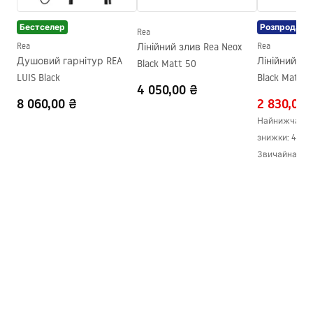
Оздоблення профілів
Чорне
Бестселер
Розпродаж
Регулювання за
100 mm
Rea
профілями
Rea
Лінійний злив Rea Neox
Rea
Душовий гарнітур REA
Лінійний зл
Black Matt 50
Комплект прокладок в
Так
LUIS Black
Black Matt 7
комплекті
4 050,00 ₴
8 060,00 ₴
2 830,00 
Можливість установки без
Так
Найнижча ціна
піддону
знижки:
4 720
Гарантія
24 місяці
Звичайна цін