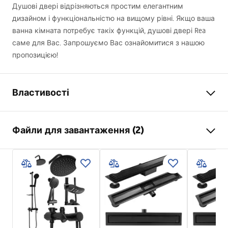
Душові двері відрізняються простим елегантним
дизайном і функціональністю на вищому рівні. Якщо ваша
ванна кімната потребує такіх функцій, душові двері Rea
саме для Вас. Запрошуємо Вас ознайомитися з нашою
пропозицією!
Властивості
Спосіб відкриття дверей
Розсувний
Файли для завантаження (2)
Розмір дверей
100
Напрямок дверей
Універсальний
Instrukcja montażu
Товщина скла
4 мм
NOWA_Instrukcja_monta__u_Drzwi_ALEX.pdf
Висота душових дверей
190
см
Матеріал профілів
Алюміній
instrukcja
Матеріал ручок
Латунь
Instrukcja_zmiany_kierunku_drzwi_ALEX.pdf