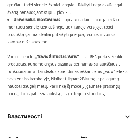
greičiau, todėl sienelę žymiai lengviau išlaikyti nepriekaištingai
švarią nenaudojant stiprių ploviklių.
Universalus montavimas
– apgalvota konstrukcija leidžia
montuoti sienelę tiek dešinėje, tiek kairėje versijoje, todėl
produktą galima idealiai pritaikyti prie jūsų vonios ir vonios
kambario išplanavimo.
„Travis Šlifuotas Varis“
Vonios sienelė
– tai
REA
prekės ženklo
produktas, kuriame drąsus dizainas derinamas su aukščiausiu
funkcionalumu. Tai idealus sprendimas ieškantiems „wow“ efekto
savo vonios kambaryje, išlaikant ilgaamžiškumą ir patogumą
naudoti daugelį metų. Pasirinkę šį modelį, įgaunate prabangų
priedą, kuris pabrėžia aukštą jūsų interjero standartą.
Властивості
Тип
Постійна