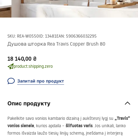
SKU
:
REA-W0550
ID
:
13481
EAN
:
5906366032295
Душова шторка Rea Travis Copper Brush 80
18 140,00 ₴
product:shipping.zero
Запитай про продукт
Опис продукту
„Travis“
Pakelkite savo vonios kambario dizainą į aukštesnį lygį su
vonios sienele
šlifuotas varis
, kurios apdaila –
. Jos unikali, lanko
formos išvaizda laužo tiesių linijų schemą, įnešdama į interjerą