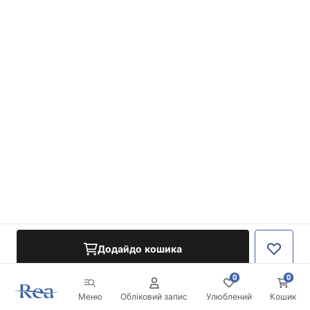
Додайдо кошика
0
0
Меню
Обліковий запис
Улюблений
Кошик