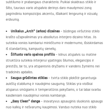
subtilumo ir prabangaus charakterio. Puikiai skaidraus stiklo ir
šilto, tauraus vario atspalvio derinys daro maudymosi zoną
pagrindiniu kompozicijos akcentu, išlaikant lengvumą ir vizualų
erdvumą.
Unikalus „Arch“ (arkos) dizainas
– būdingas viršutinio stiklo
krašto užapvalinimas yra absoliutus interjero dizaino hitas. Jis
suteikia vonios kambariui minkštumo ir modernumo, išsiskirdamas
iš standartinių, kampuotų sienelių.
Šlifuoto vario spalvos profilis
– kilnus atspalvis su matine
struktūra suteikia interjerui ypatingos šilumos, elegancijos ir
prestižo, be to, yra atsparesnis dryžiams ir vandens žymėms nei
tradicinės apdailos.
Saugus grūdintas stiklas
– tvirta stiklo plokštė garantuoja
aukštą stabilumą ir naudojimo saugumą. Stiklas yra visiškai
atsparus smūgiams ir temperatūros pokyčiams, o tai labai svarbu
kasdieniam naudojimui vonios kambaryje.
„Easy Clean“ danga
– inovatyvus apsauginis sluoksnis apsaugo
nuo kalkių ir nešvarumų kaupimosi. Vanduo nuteka nuo stiklo