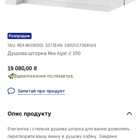
Розпродаж
SKU
:
REA-W0300
ID
:
1073
EAN
:
5902557308569
Душова шторка Rea Agat-2 100
19 080,00 ₴
Відвантаження післязавтра.
Запитай про продукт
Опис продукту
Елегантна і стильна душова шторка для ванни дозволить
перетворити вашу ванну в душову кабіну. Завдяки