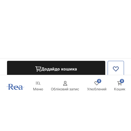
Додайдо кошика
0
0
Меню
Обліковий запис
Улюблений
Кошик
Розсилка
Будьте в курсі новинок та акцій!