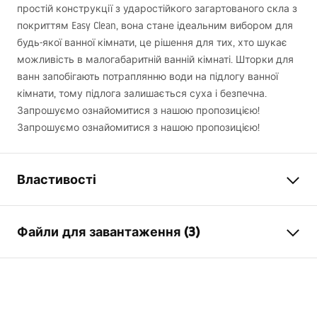
простій конструкції з ударостійкого загартованого скла з
покриттям Easy Clean, вона стане ідеальним вибором для
будь-якої ванної кімнати, це рішення для тих, хто шукає
можливість в малогабаритній ванній кімнаті. Шторки для
ванн запобігають потраплянню води на підлогу ванної
кімнати, тому підлога залишається суха і безпечна.
Запрошуємо ознайомитися з нашою пропозицією!
Запрошуємо ознайомитися з нашою пропозицією!
Властивості
Тип
Рухома
Файли для завантаження (3)
Матеріал
алюміній, загартоване скло
Колір
хром
Model 3D STP
Ширина
1000
мм
Agat_1200X1400_CHROME___3_-21___.stp
Висота
1400
мм