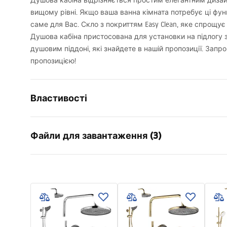
Душова кабіна відрізняється простим елегантним дизай
вищому рівні. Якщо ваша ванна кімната потребує ці функ
саме для Вас. Скло з покриттям Easy Clean, яке спрощу
Душова кабіна пристосована для установки на підлогу
душовим піддоні, які знайдете в нашій пропозиції. За
пропозицією!
Властивості
Розмір (двері х стінка)
100x100, 100x
Файли для завантаження (3)
110x100, 120х
130x90, 130x1
150x80, 150x
shower manual
show
Колір
хром
shower manual.pdf
shower
Тип кабіни
Настінне кр
Колір скла
Прозорий 6
manual
Спосіб відкриття
Пересувний