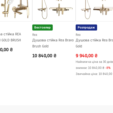
бо підлозі
ий
Бестселер
Розпродаж
а стійка REA
Rea
Rea
й стороні скла
N GOLD BRUSH
Душова стійка Rea Bravo
Душова стійка Rea Br
Brush Gold
Gold
0,00 ₴
10 840,00 ₴
9 940,00 ₴
Найнижча ціна за 30 днів
знижки:
10 840,00 ₴
-
8
%
Звичайна ціна
:
10 840,00