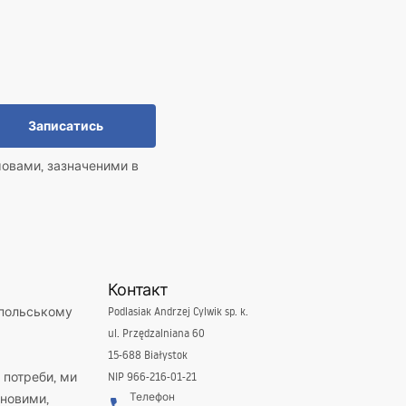
Записатись
мовами, зазначеними в
Контакт
 польському
Podlasiak Andrzej Cylwik sp. k.
ul. Przędzalniana 60
15-688 Białystok
і потреби, ми
NIP 966-216-01-21
Телефон
новими,