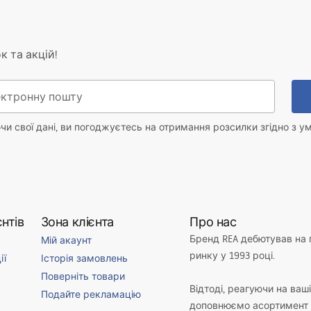
к та акцій!
и свої дані, ви погоджуєтесь на отримання розсилки згідно з у
нтів
Зона клієнта
Про нас
Бренд REA дебютував на
Мій акаунт
ринку у 1993 році.
ії
Історія замовлень
Поверніть товари
Відтоді, реагуючи на ваш
Подайте рекламацію
доповнюємо асортимент 