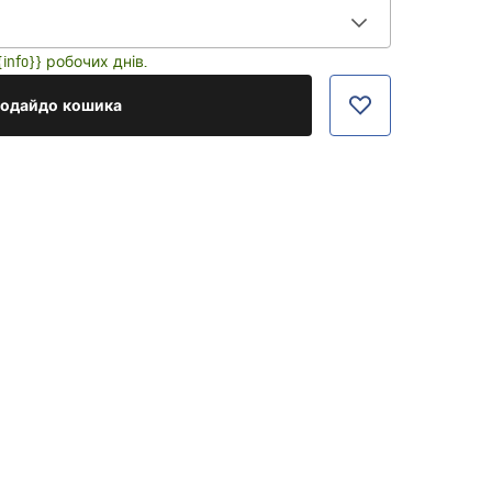
nfo}} робочих днів.
одайдо кошика