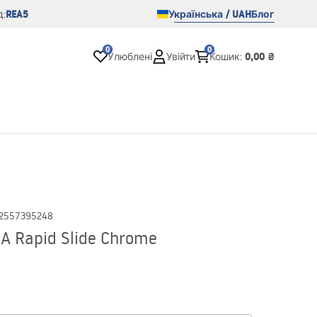
REA5
Українська / UAH
Блог
:
0
0
0,00 ₴
Улюблені
Увійти
Кошик
:
2557395248
 Rapid Slide Chrome