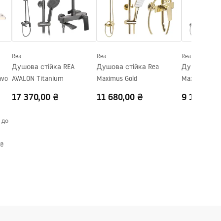
Rea
Rea
Rea
Душова стійка REA
Душова стійка Rea
Душова сті
avo
AVALON Titanium
Maximus Gold
Maximus Ch
17 370,00 ₴
11 680,00 ₴
9 170,00 
 до
 ₴