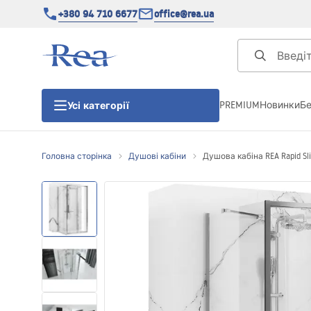
+380 94 710 6677
office@rea.ua
PREMIUM
Новинки
Б
Усі категорії
Головна сторінка
Душові кабіни
Душова кабіна REA Rapid Sl
Душові кабіни
Душові двері
Душові піддони
Душові лінійні зливи