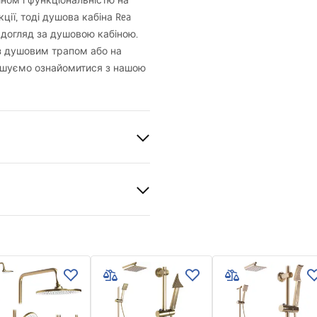
ном і функціональністю на
ції, тоді душова кабіна Rea
є догляд за душовою кабіною.
 з душовим трапом або на
прошуємо ознайомитися з нашою
80, 100x90, 110x80, 110x90,
80, 120x90, 120x100, 130x80,
00, 140x80, 140x90, 140x100,
90, 150x100
er manual
 manual.pdf
іплення
mm