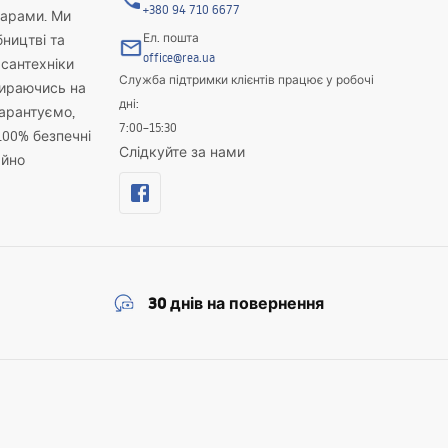
+380 94 710 6677
варами. Ми
Ел. пошта
бництві та
office@rea.ua
 сантехніки
Служба підтримки клієнтів працює у робочі
пираючись на
дні:
гарантуємо,
7:00–15:30
100% безпечні
Слідкуйте за нами
айно
30 днів на повернення