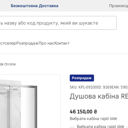
Безкоштовна Доставка
Промокод
естселер
Розпродаж
Про нас
Контакт
ide Chrome
Розпродаж
SKU
:
KPL-09100
ID
:
9169
EAN
:
590
Душова кабіна REA
46 150,00 ₴
Вибрати кабіна rapid slide
Вибрати кабіна rapid slide