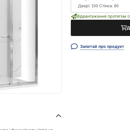
Відвантаження протягом {{i
Д
Запитай про продукт