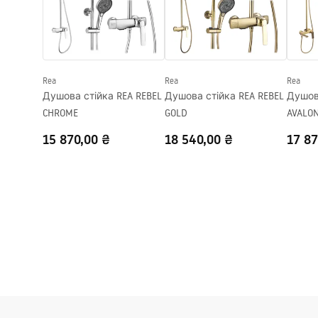
rapid slide przyscienna.pdf
Монтаж
На піддоні а
Висота
1950
мм
Напрямок кабіни
Універсальн
Rea
Rea
Rea
Гарантія
24 місяці
Душова стійка REA REBEL
Душова стійка REA REBEL
Душов
Покриття Easy Clean
Так, на одні
CHROME
GOLD
AVALO
15 870,00 ₴
18 540,00 ₴
17 87