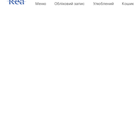
Меню
Обліковий запис
Улюблений
Кошик
Розсилка
Будьте в курсі новинок та акцій!
Записатись
Вводячи та підтверджуючи свої дані, ви погоджуєтесь на
отримання розсилки згідно з умовами, зазначеними в
Правилах.