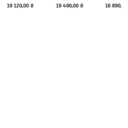
Diamond Gold Brush
Diamond Copper Brush
19 120,00 ₴
19 490,00 ₴
16 890,00
Покриття Easy Clean
Ні