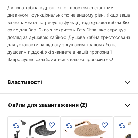
Душова кабіна відрізняється простим елегантним
дизайном і функціональністю на вищому рівні. Якщо ваша
ванна кімната потребує ці функції, тоді душова кабіна Rea
саме для Вас. Скло з покриттям Easy Clean, яке спрощує
догляд за душовою кабіною. Душова кабіна пристосована
для установки на підлогу з душовим трапом або на
душовим піддоні, які знайдете в нашій пропозиції.
Запрошуємо ознайомитися з нашою пропозицією!
Властивості
Розмір (двері х стінка)
90x80
Файли для завантаження (2)
Колір
хром
Тип кабіни
Кутовий
Warunki bezpieczeństwa
Колір скла
Прозорий 6mm
WARUNKI BEZPIECZENSTWA KABINY DRZWI
Спосіб відкриття
похилий