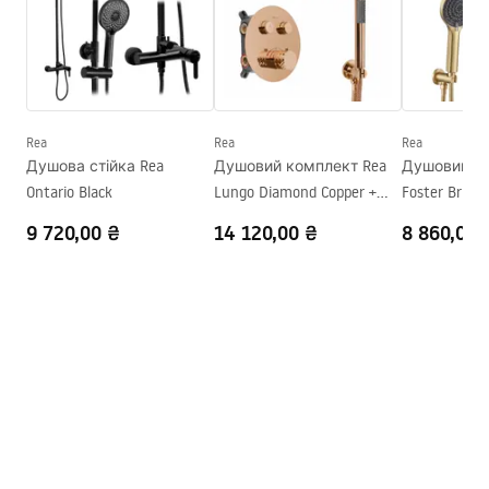
PARAWANY.pdf
Серія
Atlas
Монтаж
На піддоні або підлозі
Instrukcja montażu
Висота
2000
мм
Instrukcja montażu kabiny Atlas.pdf
Напрямок кабіни
Лівий або правий
Rea
Rea
Rea
Душова стійка Rea
Душовий комплект Rea
Душовий ко
Гарантія
24 місяці
Ontario Black
Lungo Diamond Copper +
Foster Brush
Покриття Easy Clean
Так, на одній стороні скла
BOX
9 720,00 ₴
14 120,00 ₴
8 860,00 