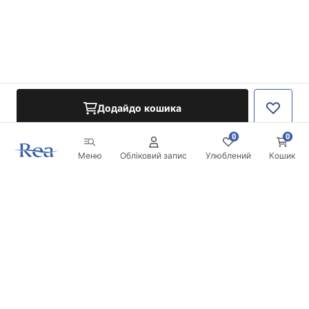
Додайдо кошика
0
0
Меню
Обліковий запис
Улюблений
Кошик
Розсилка
Будьте в курсі новинок та акцій!