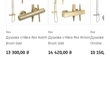
PARAWANY.pdf
Серія
Atlas
Монтаж
На піддоні або підлозі
Instrukcja montażu
Висота
2000
мм
Instrukcja montażu kabiny Atlas.pdf
Напрямок кабіни
Лівий або правий
Rea
Rea
Rea
Душова стійка Rea Avanti
Душова стійка Rea Atrium
Душова стій
Гарантія
24 місяці
Brush Gold
Brush Gold
Chrome
Покриття Easy Clean
Так, на одній стороні скла
13 300,00 ₴
14 420,00 ₴
10 150,00