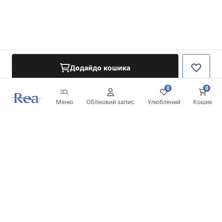
Додайдо кошика
0
0
Меню
Обліковий запис
Улюблений
Кошик
Розсилка
Будьте в курсі новинок та акцій!