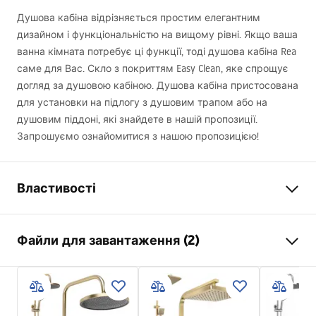
Душова кабіна відрізняється простим елегантним
дизайном і функціональністю на вищому рівні. Якщо ваша
ванна кімната потребує ці функції, тоді душова кабіна Rea
саме для Вас. Скло з покриттям Easy Clean, яке спрощує
догляд за душовою кабіною. Душова кабіна пристосована
для установки на підлогу з душовим трапом або на
душовим піддоні, які знайдете в нашій пропозиції.
Запрошуємо ознайомитися з нашою пропозицією!
Властивості
Розмір (двері х стінка)
100x90
Файли для завантаження (2)
Колір
хром
Тип кабіни
Кутовий
Warunki bezpieczeństwa
Колір скла
Прозорий 6mm
WARUNKI BEZPIECZENSTWA KABINY DRZWI
Спосіб відкриття
похилий