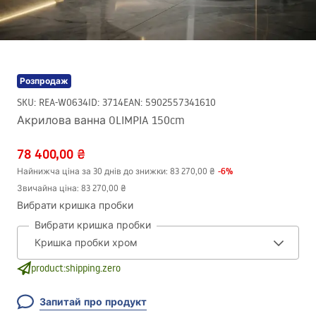
Розпродаж
SKU
:
REA-W0634
ID
:
3714
EAN
:
5902557341610
Акрилова ванна OLIMPIA 150cm
78 400,00 ₴
-
6
%
Найнижча ціна за 30 днів до знижки:
83 270,00 ₴
Звичайна ціна
:
83 270,00 ₴
Вибрати кришка пробки
Вибрати кришка пробки
product:shipping.zero
Запитай про продукт