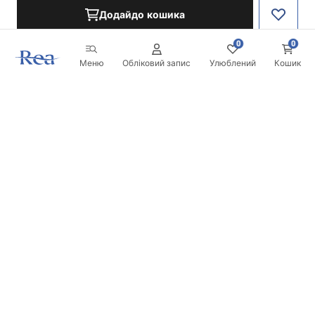
Додайдо кошика
0
0
Меню
Обліковий запис
Улюблений
Кошик
Розсилка
Будьте в курсі новинок та акцій!
Записатись
Вводячи та підтверджуючи свої дані, ви погоджуєтесь на
отримання розсилки згідно з умовами, зазначеними в
Правилах.